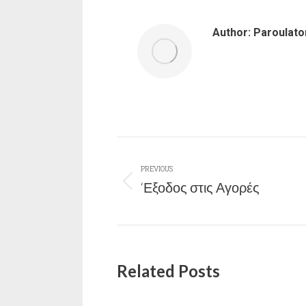
Author:
Paroulato
Post
PREVIOUS
navigation
‘Εξοδος στις Αγορές
Previous
post:
Related Posts