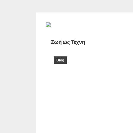
Ζωή ως Τέχνη
Blog